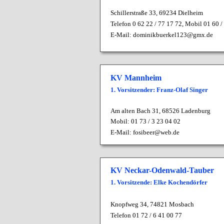
Schillerstraße 33, 69234 Dielheim
Telefon 0 62 22 / 77 17 72, Mobil 01 60 /
E-Mail:
dominikbuerkel123@gmx.de
KV Mannheim
1. Vorsitzender: Franz-Olaf Singer
Am alten Bach 31,
68526 Ladenburg
Mobil: 01 73 / 3 23 04 02
E-Mail:
fosibeer@web.de
KV Neckar-Odenwald-Tauber
1. Vorsitzende: Elke Kochendörfer
Knopfweg 34, 74821 Mosbach
Telefon 01 72 / 6 41 00 77