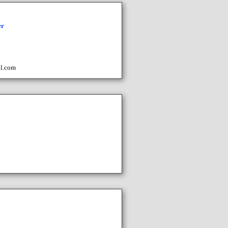
er
l.com