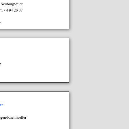
n-Neuburgweier
71 / 4 94 26 87
e
h
er
ngen-
Rheinweiler