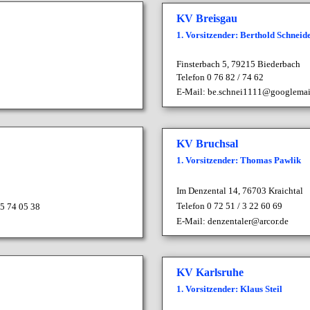
KV Breisgau
1. Vorsitzender: Berthold Schneid
Finsterbach 5,
79215 Biederbach
Telefon 0 76 82 / 74 62
E-Mail:
be.schnei1111@googlemai
KV Bruchsal
1. Vorsitzender: Thomas Pawlik
Im Denzental 14, 76703 Kraichtal
Telefon 0 72 51 / 3 22 60 69
45 74 05 38
E-Mail:
denzentaler@arcor.de
KV Karlsruhe
1. Vorsitzender: Klaus Steil