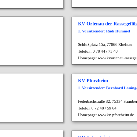
KV Ortenau der Rassegeflüg
1. Vorsitzender: Rudi Hummel
Schloßplatz 15a, 77866 Rheinau
Telefon: 0 78 44 / 73 40
Homepage:
www.kvortenau-rassege
KV Pforzheim
1. Vorsitzender: Bernhard Lauing
Federbachstraße 32,
75334 Straube
Telefon 0 72 48 / 59 64
Homepage:
www.kv-pforzheim.de