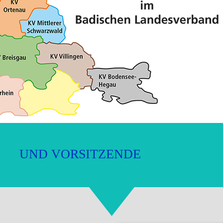
U
N
D
V
O
R
S
I
T
Z
E
N
D
E