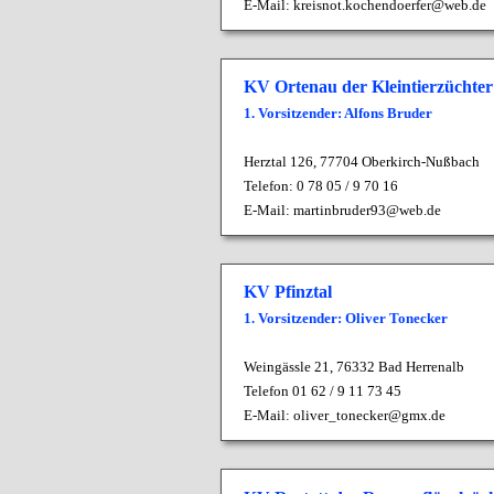
E-Mail:
kreisnot.kochendoerfer@web.de
KV Ortenau der Kleintierzüchter
1. Vorsitzender: Alfons Bruder
Herztal 126,
77704 Oberkirch-Nußbach
Telefon:
0 78 05 / 9 70 16
E-Mail:
martinbruder93@web.de
KV Pfinztal
1. Vorsitzender: Oliver Tonecker
Weingässle 21, 76332 Bad Herrenalb
Telefon 01 62 / 9 11 73 45
E-Mail:
oliver_tonecker@gmx.de