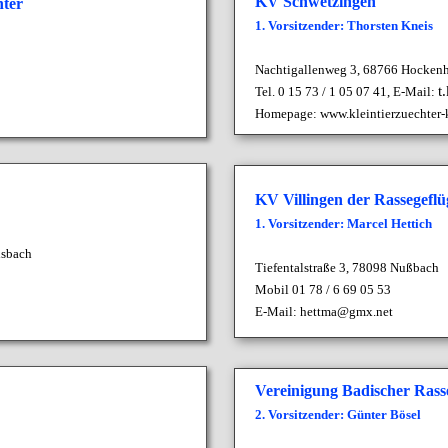
KV Schwetzingen
hter
1. Vorsitzender: Thorsten Kneis
Nachtigallenweg 3, 68766 Hocken
t
Tel. 0 15 73 / 1 05 07 41,
E-Mail:
Homepage:
www.kleintierzuechter-
KV Villingen der Rassegefl
1. Vorsitzender: Marcel Hettich
lsbach
Tiefentalstraße 3,
78098 Nußbach
Mobil
01 78 / 6 69 05 53
E-Mail:
hettma@gmx.net
Vereinigung Badischer Rass
2. Vorsitzender: Günter Bösel