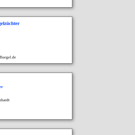
elzüchter
fluegel.de
er
nhardt