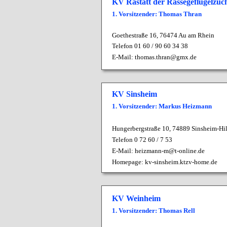
KV Rastatt der Rassegeflügelzüc
1. Vorsitzender: Thomas Thran
Goethestraße 16, 76474 Au am Rhein
Telefon 01 60 / 90 60 34 38
E-Mail:
thomas.thran@gmx.de
KV Sinsheim
1. Vorsitzender: Markus Heizmann
Hungerbergstraße 10,
74889 Sinsheim-Hi
Telefon 0 72 60 / 7 53
E-Mail:
heizmann-m@t-online.de
Homepage:
kv-sinsheim.ktzv-home.de
KV Weinheim
1. Vorsitzender: Thomas Rell