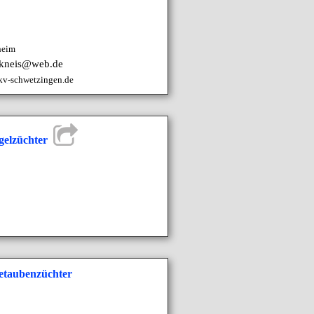
heim
.kneis@web.de
kv-schwetzingen.de
ügelzüchter
etaubenzüchter