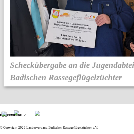
Scheckübergabe an
die Jugendabte
Badischen Rassegeflügelzüchter
IMPRESSUM
KONTAKT
DATENSCHUTZ
© Copyright 2026 Landesverband Badischer Rassegeflügelzüchter e.V.