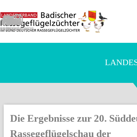
Direkt zum Seiteninhalt
LANDES
Die Ergebnisse zur 20. Südde
Rassegeflügelschau der