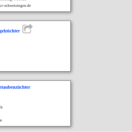
kv-schwetzingen.de
ügelzüchter
etaubenzüchter
ch
m