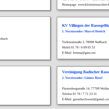
Homepage:
www.kleintierzuechter-
KV Villingen der Rassegefl
1. Vorsitzender: Marcel Hettich
lsbach
Tiefentalstraße 3,
78098 Nußbach
Mobil
01 78 / 6 69 05 53
E-Mail:
hettma@gmx.net
Vereinigung Badischer Rass
2. Vorsitzender: Günter Bösel
Fürstenbergstraße 14, 77709 Wolfa
Telefon 01 70 / 7 71 23 31
E-Mail:
guenther.boesel@gmail.co