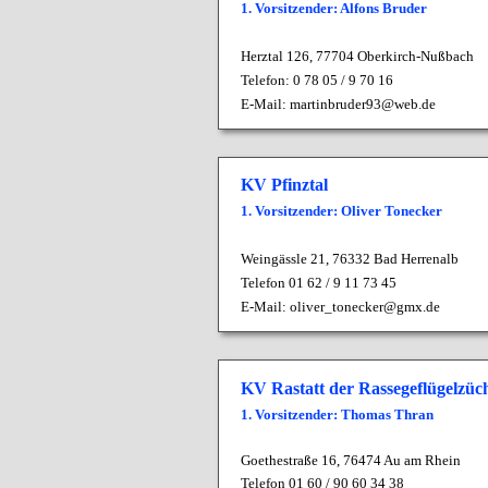
1. Vorsitzender: Alfons Bruder
Herztal 126,
77704 Oberkirch-Nußbach
Telefon:
0 78 05 / 9 70 16
E-Mail:
martinbruder93@web.de
KV Pfinztal
1. Vorsitzender: Oliver Tonecker
Weingässle 21, 76332 Bad Herrenalb
Telefon 01 62 / 9 11 73 45
E-Mail:
oliver_tonecker@gmx.de
KV Rastatt der Rassegeflügelzüc
1. Vorsitzender: Thomas Thran
Goethestraße 16, 76474 Au am Rhein
Telefon 01 60 / 90 60 34 38