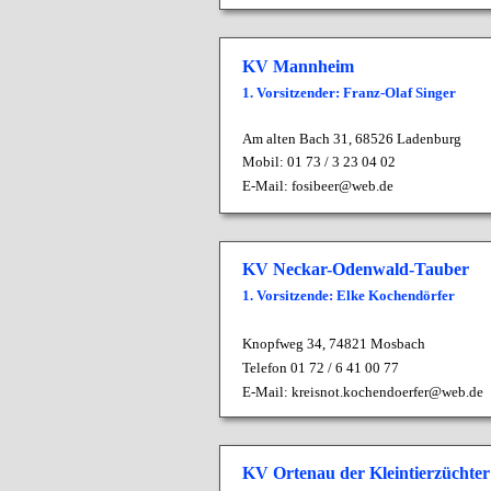
KV Mannheim
1. Vorsitzender: Franz-Olaf Singer
Am alten Bach 31,
68526 Ladenburg
Mobil: 01 73 / 3 23 04 02
E-Mail:
fosibeer@web.de
KV Neckar-Odenwald-Tauber
1. Vorsitzende: Elke Kochendörfer
Knopfweg 34, 74821 Mosbach
Telefon 01 72 / 6 41 00 77
E-Mail:
kreisnot.kochendoerfer@web.de
KV Ortenau der Kleintierzüchter