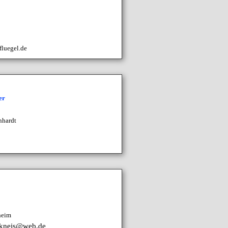
fluegel.de
er
nhardt
heim
.kneis@web.de