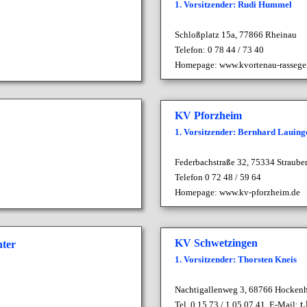
1. Vorsitzender: Rudi Hummel
Schloßplatz 15a, 77866 Rheinau
Telefon: 0 78 44 / 73 40
Homepage:
www.kvortenau-rassege
KV Pforzheim
1. Vorsitzender: Bernhard Lauing
Federbachstraße 32,
75334 Straube
Telefon 0 72 48 / 59 64
Homepage:
www.kv-pforzheim.de
KV Schwetzingen
hter
1. Vorsitzender: Thorsten Kneis
Nachtigallenweg 3, 68766 Hocken
t
Tel. 0 15 73 / 1 05 07 41,
E-Mail: