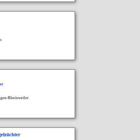
h
er
ngen-
Rheinweiler
elzüchter