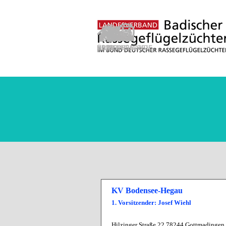
Direkt zum Seiteninhalt
KV Bodensee-Hegau
1. Vorsitzender: Josef Wiehl
Hilzinger Straße 22 78244 Gottmadingen