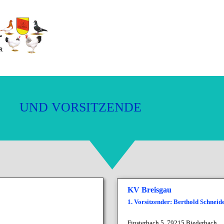
V
O
R
S
I
T
Z
E
N
D
E
I
D
M
N
U
KV Breisgau
1. Vorsitzender: Berthold Schneid
Finsterbach 5,
79215 Biederbach