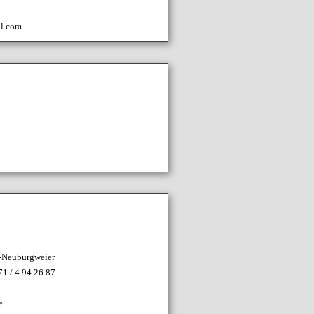
l.com
n-Neuburgweier
71 / 4 94 26 87
e