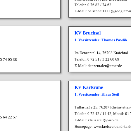
Telefon 0 76 82 / 74 62
E-Mail:
be.schnei1111@googlemai
KV Bruchsal
1. Vorsitzender: Thomas Pawlik
Im Denzental 14, 76703 Kraichtal
Telefon 0 72 51 / 3 22 60 69
45 74 05 38
E-Mail:
denzentaler@arcor.de
KV Karlsruhe
1. Vorsitzender: Klaus Steil
Tullastraße 25, 76287 Rheinstette
Telefon 0 72 42 / 14 42, Mobil: 01 
 5 64 22 57
E-Mail:
klaus.steil@web.de
Homepage:
www.kreisverband-ka.d