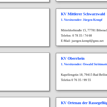
KV Mittlerer Schwarzwald
1. Vorsitzender: Jürgen Kempf
Mitteldorfstraße 15, 7
7781 Biberac
Telefon: 0 78 35 / 74 68
E-Mail:
juergen.kempf@gmx.net
KV Oberrhein
1. Vorsitzender: Oswald Strittmatt
Kapellengrün 18,
79415 Bad Belli
Telefon 0 76 35 / 99 55
KV Ortenau der Rassegeflüg